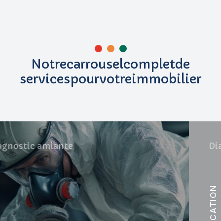
N
o
t
r
e
c
a
r
r
o
u
s
e
l
c
o
m
p
l
e
t
d
e
s
e
r
v
i
c
e
s
p
o
u
r
v
o
t
r
e
i
m
m
o
b
i
l
i
e
r
Diagnostic
plomb