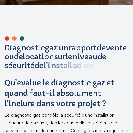
D
i
a
g
n
o
s
t
i
c
g
a
z
:
u
n
r
a
p
p
o
r
t
d
e
v
e
n
t
e
o
u
d
e
l
o
c
a
t
i
o
n
s
u
r
l
e
n
i
v
e
a
u
d
e
s
é
c
u
r
i
t
é
d
e
l
’
i
n
s
t
a
l
l
a
t
i
o
n
Qu’évalue le diagnostic gaz et
quand faut-il absolument
l’inclure dans votre projet ?
Le diagnostic gaz
contrôle la sécurité d’une installation
intérieure de gaz fixe, dès lors que celle-ci a été mise en
service il y a plus de quinze ans. Ce diagnostic est requis lors