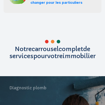
changer pour les particuliers
N
o
t
r
e
c
a
r
r
o
u
s
e
l
c
o
m
p
l
e
t
d
e
s
e
r
v
i
c
e
s
p
o
u
r
v
o
t
r
e
i
m
m
o
b
i
l
i
e
r
Diagnostic
plomb